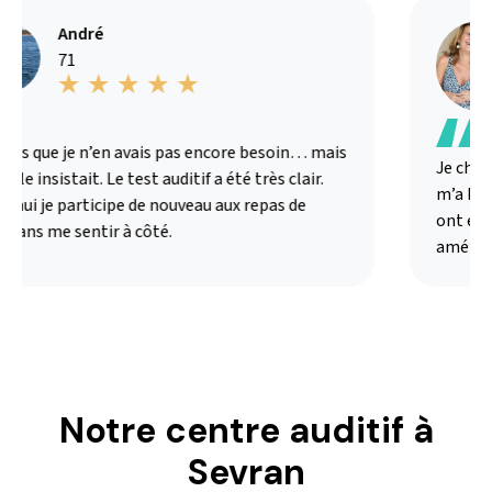
André
71
is que je n’en avais pas encore besoin… mais
Je cherc
e insistait. Le test auditif a été très clair.
m’a bien 
hui je participe de nouveau aux repas de
ont été 
sans me sentir à côté.
amélioré
Notre centre auditif à
Sevran