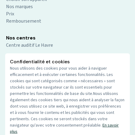
Nos marques
Prix
Remboursement
Nos centres
Centre auditif Le Havre
Centre auditif Gennevilliers
Confidentialité et cookies
Centre auditif Sevran
Nous utilisons des cookies pour vous aider à naviguer
Centre auditif Caen Hérouville
efficacement et à exécuter certaines fonctionnalités. Les
cookies qui sont catégorisés comme « nécessaires » sont
Centre auditif Nice - La Trinité
stockés sur votre navigateur car ils sont essentiels pour
Centre auditif Calais Mi-Voix
permettre les fonctionnalités de base du site.Nous utilisons
également des cookies tiers qui nous aident à analyser la façon
Centre auditif Reims
dont vous utilisez ce site web, à enregistrer vos préférences
et à vous fournir le contenu et les publicités qui vous sont
pertinents. Ces cookies ne seront stockés dans votre
Infos pratiques
navigateur qu'avec votre consentement préalable.
En savoir
Mentions légales
plus
Politique de confidentialité