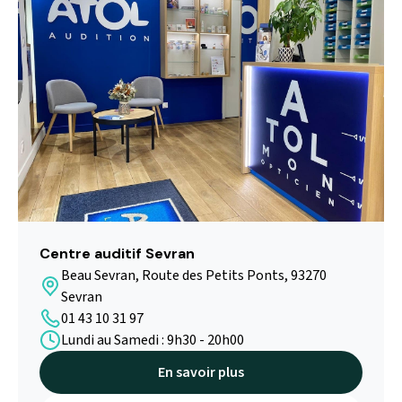
Centre auditif Gennevilliers
Carrefour Gennevilliers 21 Rue Louis Calmel,
92230 Gennevilliers, FR
01 84 20 09 92
Lundi au Samedi : 10h00 - 19h00
En savoir plus
Voir sur la carte
Centre auditif Sevran
Beau Sevran, Route des Petits Ponts, 93270
Sevran
01 43 10 31 97
Lundi au Samedi : 9h30 - 20h00
En savoir plus