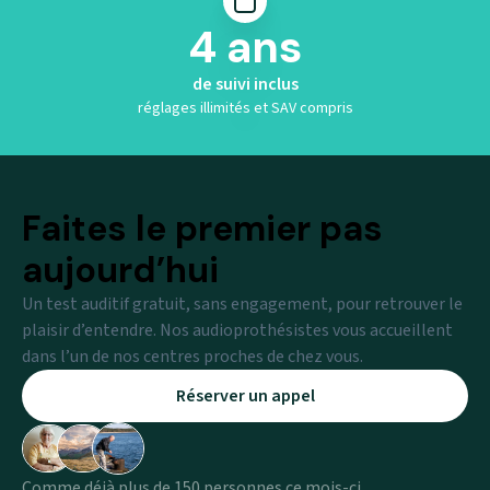
4 ans
de suivi inclus
réglages illimités et SAV compris
Faites le premier pas
aujourd’hui
Un test auditif gratuit, sans engagement, pour retrouver le
plaisir d’entendre. Nos audioprothésistes vous accueillent
dans l’un de nos centres proches de chez vous.
Réserver un appel
Comme déjà plus de 150 personnes ce mois-ci,