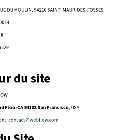
11 RUE DU MOULIN, 94210 SAINT-MAUR-DES-FOSSES
0014
il
8229
r du site
FLOW
2nd FloorCA 94103 San Francisco
, USA
nt :
contact@webflow.com
.
du Site