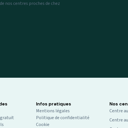
 de nos centres proches de chez
ides
Infos pratiques
Nos cen
s
Mentions légales
Centre au
 gratuit
Politique de confidentialité
Centre au
ls
Cookie