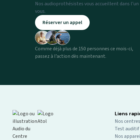
Nos audioprothésistes vous accueillent dans l’un
vous.
Réserver un appel
Comme déjà plus de 150 personnes ce mois-ci,
passez à l’action dès maintenant.
Confidentialité et cookies
Nous utilisons des cookies pour vous aider à naviguer
efficacement et à exécuter certaines fonctionnalités. Les
cookies qui sont catégorisés comme « nécessaires » sont
stockés sur votre navigateur car ils sont essentiels pour
Liens rap
permettre les fonctionnalités de base du site.Nous utilisons
Nos centre
également des cookies tiers qui nous aident à analyser la
Test auditif
façon dont vous utilisez ce site web, à enregistrer vos
Nos apparei
préférences et à vous fournir le contenu et les publicités qui