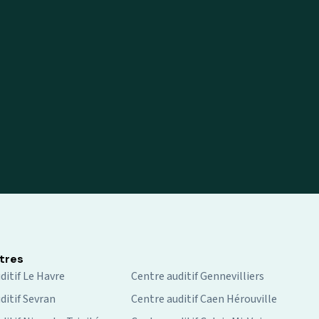
tres
ditif Le Havre
Centre auditif Gennevilliers
ditif Sevran
Centre auditif Caen Hérouville