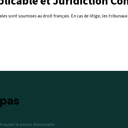
plicable et Juridiction C
es sont soumises au droit français. En cas de litige, les tribunau
 pas
rouver le plaisir d’entendre.