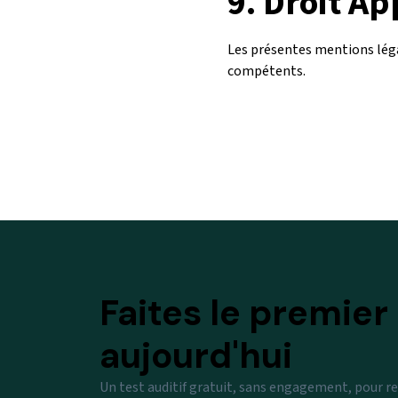
9.
Droit Ap
Les présentes mentions légal
compétents.
Faites le premier
aujourd'hui
Un test auditif gratuit, sans engagement, pour ret