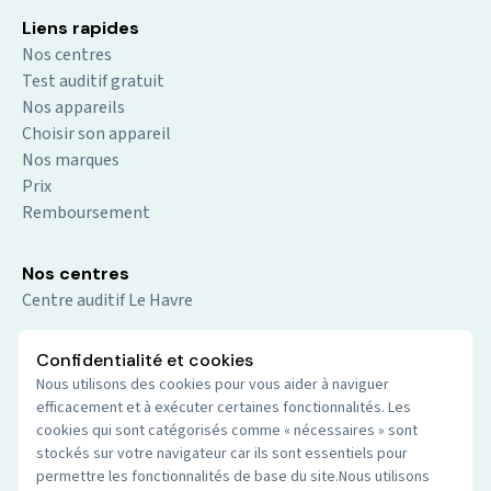
Liens rapides
Nos centres
Test auditif gratuit
Nos appareils
Choisir son appareil
Nos marques
Prix
Remboursement
Nos centres
Centre auditif Le Havre
Centre auditif Gennevilliers
Confidentialité et cookies
Centre auditif Sevran
Nous utilisons des cookies pour vous aider à naviguer
Centre auditif Caen Hérouville
efficacement et à exécuter certaines fonctionnalités. Les
cookies qui sont catégorisés comme « nécessaires » sont
Centre auditif Nice - La Trinité
stockés sur votre navigateur car ils sont essentiels pour
Centre auditif Calais Mi-Voix
permettre les fonctionnalités de base du site.Nous utilisons