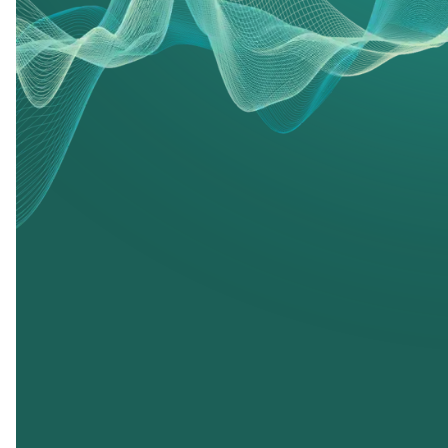
patient avec une approche simple et person
priorité : vous aider à retrouver une bonne a
durablement et en toute sérénité.
Audioprothésistes
Tes
diplômés
Suivi pendant 4 ans
Cen