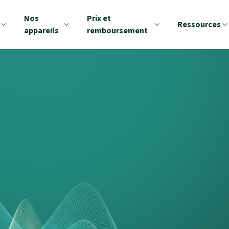
Nos
Prix et
Ressources
appareils
remboursement
itif
ons chaque