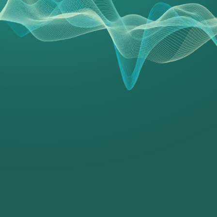
nalisée. Notre
udition,
t auditif gratuit
tres proches de vous