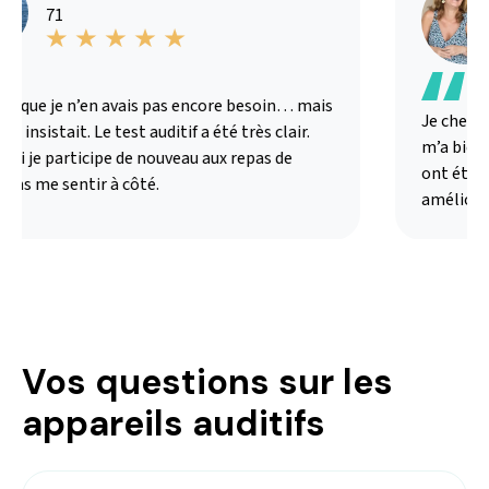
71
s que je n’en avais pas encore besoin… mais
Je chercha
 insistait. Le test auditif a été très clair.
m’a bien ex
ui je participe de nouveau aux repas de
ont été ad
ans me sentir à côté.
amélioré 
Vos questions sur les
appareils auditifs