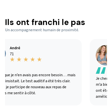
Ils ont franchi le pas
Un accompagnement humain de proximité.
André
71
s que je n’en avais pas encore besoin… mais
Je chercha
 insistait. Le test auditif a été très clair.
m’a bien ex
i je participe de nouveau aux repas de
ont été ad
ns me sentir à côté.
amélioré m