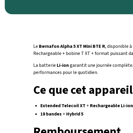
Le
Bernafon Alpha 5 XT Mini BTE R
, disponible à
Rechargeable + bobine T XT + format puissant dans
La batterie
Li-ion
garantit une journée complète
performances pour le quotidien.
Ce que cet appareil
Extended Telecoil XT
+
Rechargeable Li-ion
18 bandes
+
Hybrid 5
Remboursement