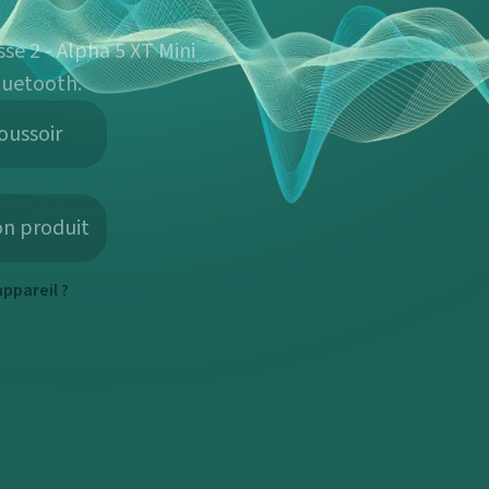
e 2 - Alpha 5 XT Mini
luetooth.
oussoir
on produit
ppareil ?