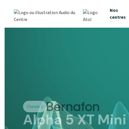
Nos
centres
Classe 2
Alpha 5 XT Mini
1297