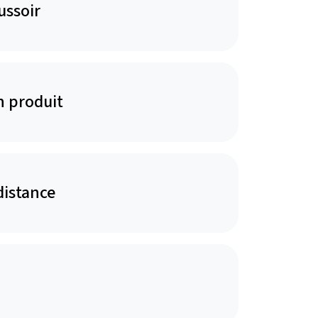
ussoir
n produit
distance