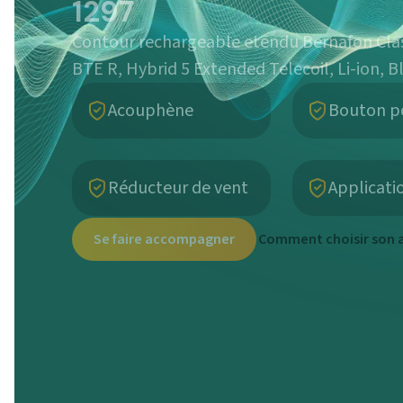
Contour rechargeable etendu Bernafon Class
BTE R, Hybrid 5 Extended Telecoil, Li-ion, B
Acouphène
Bouton p
Réducteur de vent
Applicati
Se faire accompagner
Comment choisir son a