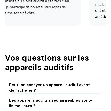
 insistait. Le test auditif a été très clair.
m’a bien ex
i je participe de nouveau aux repas de
ont été ad
ns me sentir à côté.
amélioré m
Vos questions sur les
appareils auditifs
Peut-on essayer un appareil auditif avant
de l’acheter ?
Les appareils auditifs rechargeables sont-
ils meilleurs ?