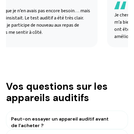
s que je n’en avais pas encore besoin… mais
Je chercha
insistait. Le test auditif a été très clair.
m’a bien ex
i je participe de nouveau aux repas de
ont été ad
ns me sentir à côté.
amélioré m
Vos questions sur les
appareils auditifs
Peut-on essayer un appareil auditif avant
de l’acheter ?