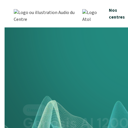
Nos
centres
Classe 1
Genesis AI 1200
950