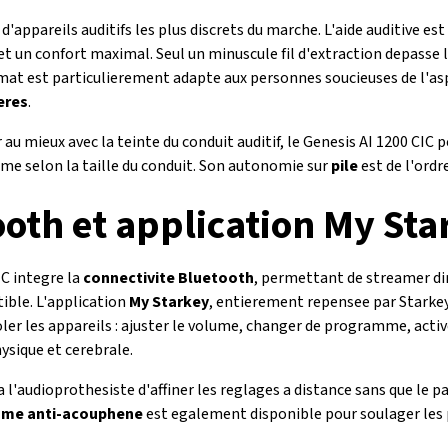
d'appareils auditifs les plus discrets du marche. L'aide auditive es
 et un confort maximal. Seul un minuscule fil d'extraction depasse 
rmat est particulierement adapte aux personnes soucieuses de l'as
eres
.
au mieux avec la teinte du conduit auditif, le Genesis AI 1200 CIC 
e selon la taille du conduit. Son autonomie sur
pile
est de l'ordr
ooth et application My Sta
C integre la
connectivite Bluetooth
, permettant de streamer dir
ible. L'application
My Starkey
, entierement repensee par Starkey 
roler les appareils : ajuster le volume, changer de programme, activ
hysique et cerebrale.
l'audioprothesiste d'affiner les reglages a distance sans que le pat
me anti-acouphene
est egalement disponible pour soulager le