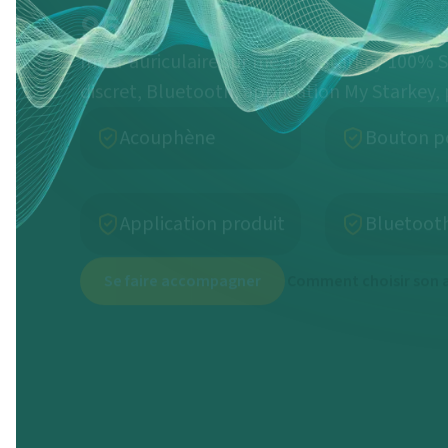
Intra-auriculaire sur mesure Starkey 100% S
discret, Bluetooth, application My Starkey, 
Acouphène
Bouton p
Application produit
Bluetoot
Se faire accompagner
Comment choisir son a