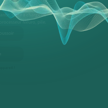
ante, reste a charge 0€ -
processeur Neuro, pile.
oussoir
h
ppareil ?