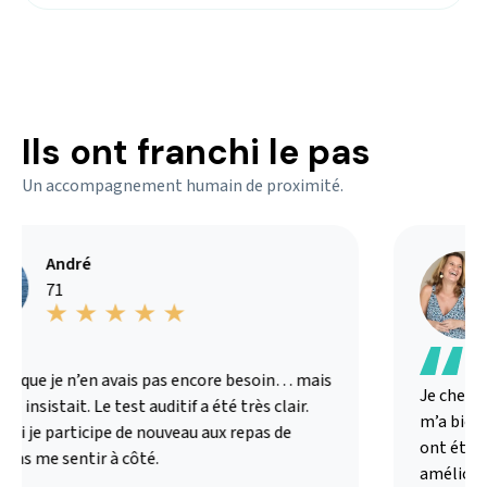
Ils ont franchi le pas
Un accompagnement humain de proximité.
André
71
s que je n’en avais pas encore besoin… mais
Je chercha
 insistait. Le test auditif a été très clair.
m’a bien ex
ui je participe de nouveau aux repas de
ont été ad
ans me sentir à côté.
amélioré 