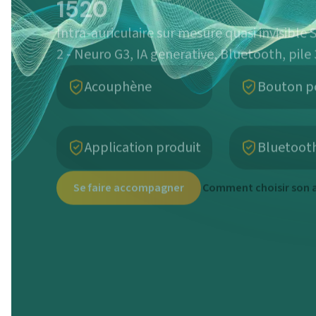
Intra-auriculaire sur mesure quasi invisible
2 - Neuro G3, IA generative, Bluetooth, pile
Acouphène
Bouton p
Application produit
Bluetoot
Se faire accompagner
Comment choisir son a