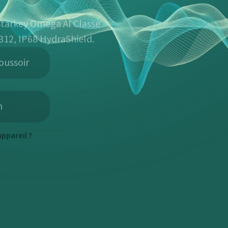
 Starkey Omega AI Classe
 312, IP68 HydraShield.
oussoir
h
ppareil ?