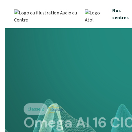
Nos
centres
Classe 2
Omega AI 16 CI
1520