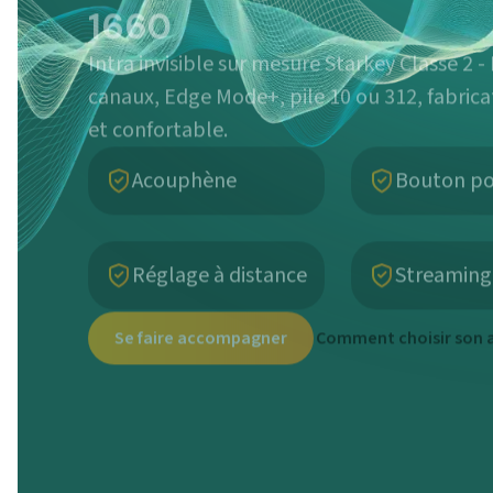
1660
Intra invisible sur mesure Starkey Classe 2 
canaux, Edge Mode+, pile 10 ou 312, fabrica
et confortable.
Acouphène
Bouton po
Réglage à distance
Streaming
Se faire accompagner
Comment choisir son a