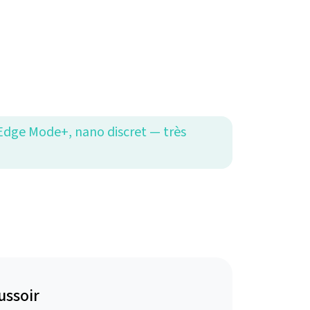
 Edge Mode+, nano discret — très
ussoir