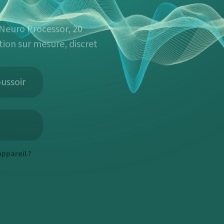
- Neuro Processor, 20
tion sur mesure, discret
ussoir
ppareil ?