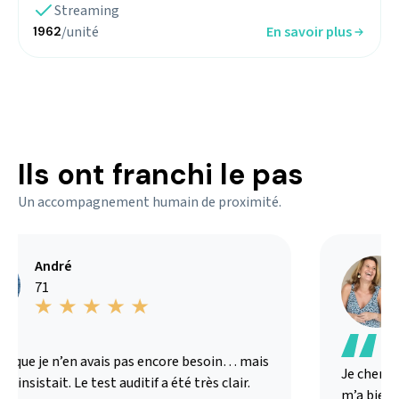
Streaming
/unité
En savoir plus
1962
Ils ont franchi le pas
Un accompagnement humain de proximité.
André
71
s que je n’en avais pas encore besoin… mais
Je chercha
 insistait. Le test auditif a été très clair.
m’a bien ex