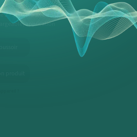
e 2 - Styletto 3X ou 3AX,
hargeable, application
oussoir
on produit
ppareil ?