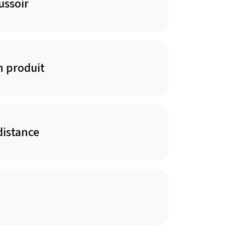
ussoir
n produit
distance