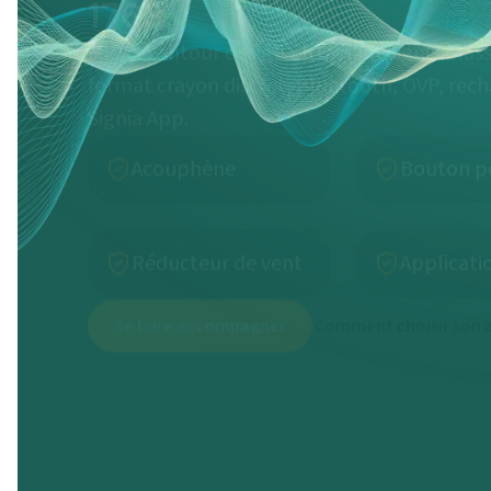
Micro-contour design ultra-slim Signia Class
format crayon discret, Bluetooth, OVP, rec
Signia App.
Acouphène
Bouton p
Réducteur de vent
Applicati
Se faire accompagner
Comment choisir son a