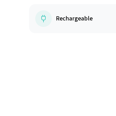
Rechargeable
Choisissez le for
La technologie au service de votre bien-être, sans