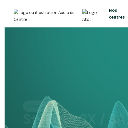
Nos
centres
Classe 2
Styletto 3X / 3
1763