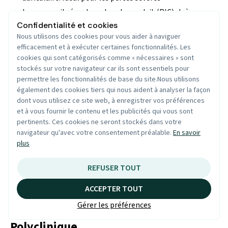
Les appareils écouteur dans le conduit (RIC) : très
discrets, l'écouteur est directement placé dans le
Confidentialité et cookies
conduit auditif. Recommandés pour les pertes légères à
Nous utilisons des cookies pour vous aider à naviguer
efficacement et à exécuter certaines fonctionnalités. Les
modérées
cookies qui sont catégorisés comme « nécessaires » sont
Les appareils intra-auriculaires : entièrement logés
stockés sur votre navigateur car ils sont essentiels pour
dans l'oreille externe ou le conduit auditif. Maximum de
permettre les fonctionnalités de base du site.Nous utilisons
discrétion
également des cookies tiers qui nous aident à analyser la façon
dont vous utilisez ce site web, à enregistrer vos préférences
Les appareils contour à ancrage osseux : pour les
et à vous fournir le contenu et les publicités qui vous sont
surdités de transmission ou mixtes
pertinents. Ces cookies ne seront stockés dans votre
navigateur qu'avec votre consentement préalable.
En savoir
Les embouts auditifs jouent un rôle clé dans le confort de
plus
port. Ils sont moulés sur l'anatomie de votre oreille pour
une tenue parfaite et un son naturel. Leur matière, leur
REFUSER TOUT
forme et leur ventilation sont ajustées selon votre profil de
perte auditive.
ACCEPTER TOUT
Gérer les préférences
Adaptation et Suivi Thérapeutique en
Polyclinique