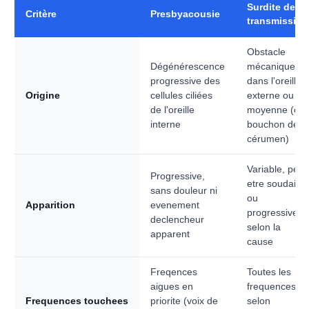
Surdite de
Critère
Presbyacousie
transmission
Obstacle
Dégénérescence
mécanique
progressive des
dans l'oreille
Origine
cellules ciliées
externe ou
de l'oreille
moyenne (ex.
interne
bouchon de
cérumen)
Variable, peut
Progressive,
etre soudaine
sans douleur ni
ou
Apparition
evenement
progressive
declencheur
selon la
apparent
cause
Freqences
Toutes les
aigues en
frequences,
Frequences touchees
priorite (voix de
selon