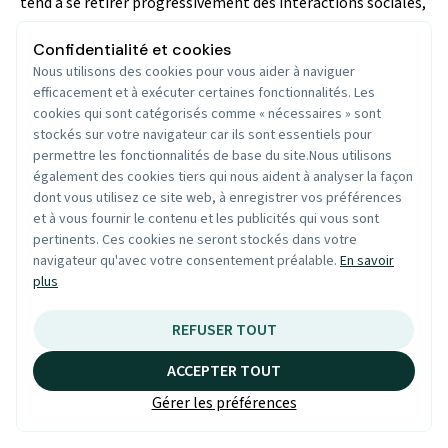
tend à se retirer progressivement des interactions sociales,
et cet isolement silencieux s'installe sans que l'entourage
Confidentialité et cookies
ne le perçoive toujours clairement.
Nous utilisons des cookies pour vous aider à naviguer
Difficultés à suivre les conversations en groupe et
efficacement et à exécuter certaines fonctionnalités. Les
évitement des sorties
cookies qui sont catégorisés comme « nécessaires » sont
stockés sur votre navigateur car ils sont essentiels pour
Sentiment d'exclusion lors des repas en famille ou entre
permettre les fonctionnalités de base du site.Nous utilisons
amis
également des cookies tiers qui nous aident à analyser la façon
Malentendus répétés générant frustration et tensions
dont vous utilisez ce site web, à enregistrer vos préférences
relationnelles
et à vous fournir le contenu et les publicités qui vous sont
pertinents. Ces cookies ne seront stockés dans votre
Perte de confiance en soi et repli progressif sur soi
navigateur qu'avec votre consentement préalable.
En savoir
plus
Ce processus d'isolement est un facteur de risque
documenté de dépression chez les seniors, laquelle aggrave
REFUSER TOUT
à son tour l'isolement en créant un cercle vicieux difficile à
briser sans accompagnement professionnel. La prévention
ACCEPTER TOUT
de cet isolement passe donc directement par la prévention
Gérer les préférences
et le traitement des troubles auditifs chez les seniors.