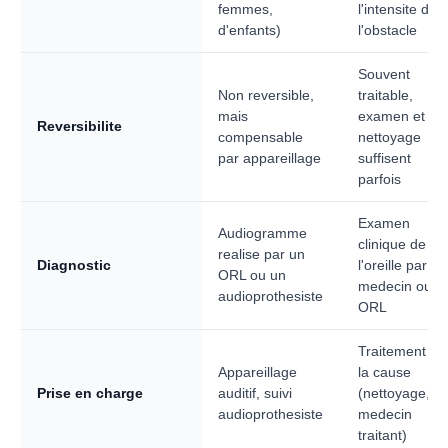
femmes,
l'intensite de
d'enfants)
l'obstacle
Souvent
Non reversible,
traitable,
mais
examen et
Reversibilite
compensable
nettoyage
par appareillage
suffisent
parfois
Examen
Audiogramme
clinique de
realise par un
Diagnostic
l'oreille par un
ORL ou un
medecin ou
audioprothesiste
ORL
Traitement de
Appareillage
la cause
Prise en charge
auditif, suivi
(nettoyage,
audioprothesiste
medecin
traitant)