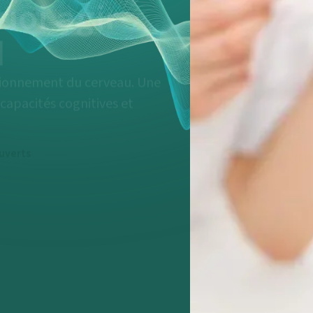
l
ctionnement du cerveau. Une
 capacités cognitives et
ouverts