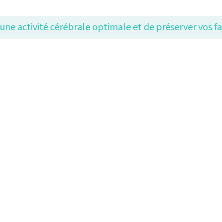
ne activité cérébrale optimale et de préserver vos fac
ces d’un appareil audit
veau