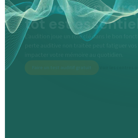
tôt est essentie
L’audition joue un rôle clé dans le bon fon
perte auditive non traitée peut fatiguer vos
impacter votre mémoire au quotidien.
Faire un test auditif gratuit
Voir les centres 