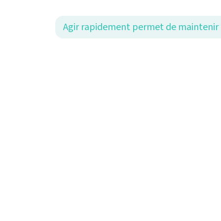
Agir rapidement permet de maintenir u
Les bénéfi
votre cer