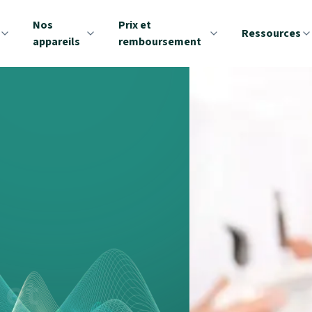
Nos
Prix et
Ressources
appareils
remboursement
 et
uoi agir