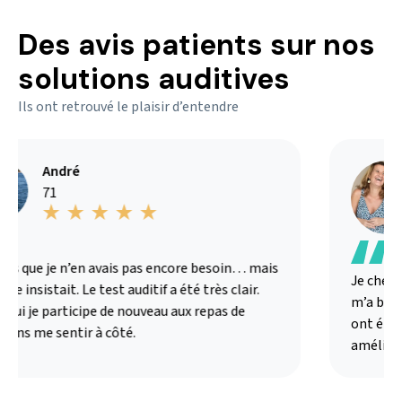
Des avis patients sur nos
solutions auditives
Ils ont retrouvé le plaisir d’entendre
André
71
is que je n’en avais pas encore besoin… mais
Je cherch
e insistait. Le test auditif a été très clair.
m’a bien e
hui je participe de nouveau aux repas de
ont été a
sans me sentir à côté.
amélioré 