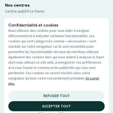
Nos centres
Centre auditif Le Havre
Centre auditif Gennevilliers
Confidentialité et cookies
Centre auditif Sevran
Nous utilisons des cookies pour vous aider à naviguer
Centre auditif Caen Hérouville
efficacement et à exécuter certaines fonctionnalités. Les
cookies qui sont catégorisés comme « nécessaires » sont
Centre auditif Nice - La Trinité
stockés sur votre navigateur car ils sont essentiels pour
Centre auditif Calais Mi-Voix
permettre les fonctionnalités de base du site.Nous utilisons
également des cookies tiers qui nous aident à analyser la façon
Centre auditif Reims
dont vous utilisez ce site web, à enregistrer vos préférences
et à vous fournir le contenu et les publicités qui vous sont
pertinents. Ces cookies ne seront stockés dans votre
Infos pratiques
navigateur qu'avec votre consentement préalable.
En savoir
Mentions légales
plus
Politique de confidentialité
Cookie
REFUSER TOUT
ACCEPTER TOUT
© 2026 Audio du centre. Tout droits réservés.
Site par