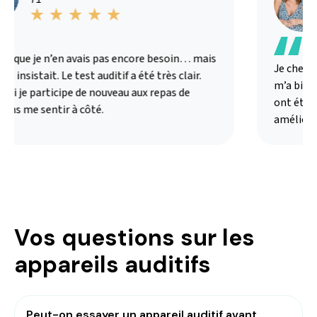
s que je n’en avais pas encore besoin… mais
Je cherch
 insistait. Le test auditif a été très clair.
m’a bien ex
ui je participe de nouveau aux repas de
ont été a
ans me sentir à côté.
amélioré 
Vos questions sur les
appareils auditifs
Peut-on essayer un appareil auditif avant