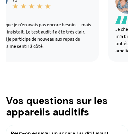
s que je n’en avais pas encore besoin… mais
Je chercha
 insistait. Le test auditif a été très clair.
m’a bien ex
ui je participe de nouveau aux repas de
ont été ad
ans me sentir à côté.
amélioré 
Vos questions sur les
appareils auditifs
Peut-on essayer un appareil auditif avant