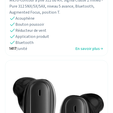
Micro-contour a pile 312 ou RIC Signia Classe 2 milieu -
Pure 312 5NX/5X/5AX, niveau 5 avance, Bluetooth,
Augmented Focus, position T.
Acouphène
Bouton poussoir
Réducteur de vent
Application produit
Bluetooth
/unité
En savoir plus
1417