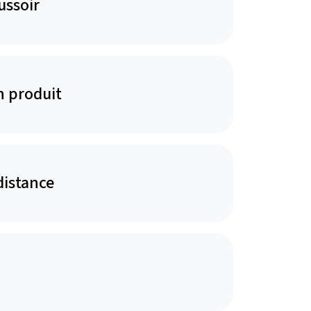
ussoir
n produit
distance