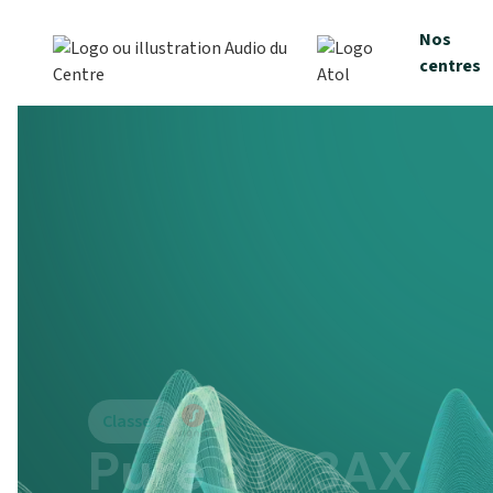
Nos
centres
Classe 2
Pure 312 3AX
1223