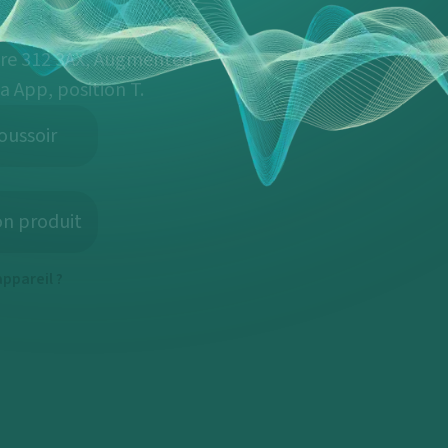
Pure 312 3AX, Augmented
a App, position T.
oussoir
on produit
ppareil ?