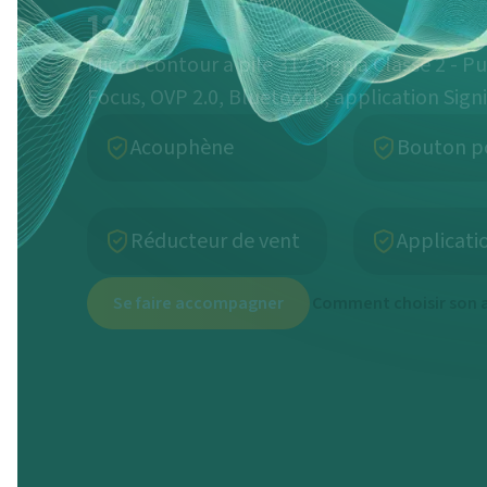
Micro-contour a pile 312 Signia Classe 2 - 
Focus, OVP 2.0, Bluetooth, application Signi
Acouphène
Bouton p
Réducteur de vent
Applicati
Se faire accompagner
Comment choisir son a