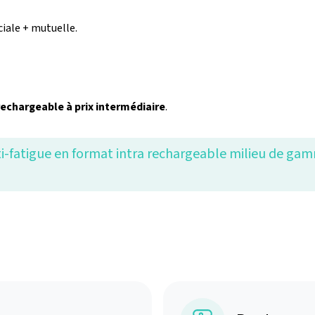
iale + mutuelle.
echargeable à prix intermédiaire
.
nti-fatigue en format intra rechargeable milieu de g