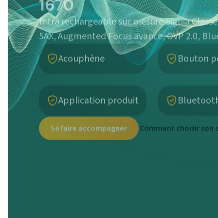
Intra rechargeable sur mesure Signia Classe 
5AX, Augmented Focus avance, OVP 2.0, Blu
Acouphène
Bouton p
Application produit
Bluetoot
Se faire accompagner
Comment choisir son a