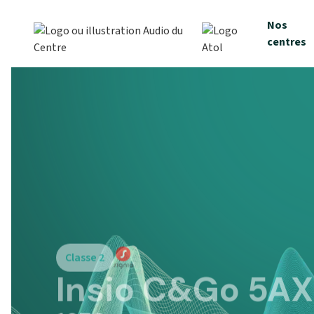
Nos
centres
Classe 2
Insio C&Go 5AX
1670