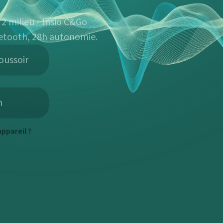
2 milieu - Insio C&Go
etooth, 28h autonomie.
oussoir
h
ppareil ?