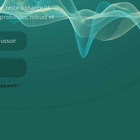
, reste a charge 0€ -
 profondes, robust et
ussoir
ppareil ?