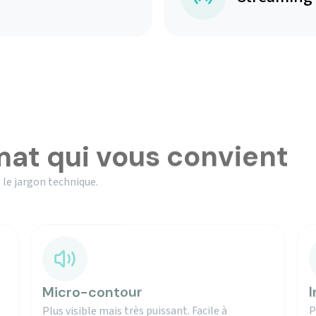
mat qui vous convient
 le jargon technique.
Micro-contour
I
Plus visible mais très puissant. Facile à
P
manipuler.
m