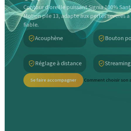
Contour d'oreille puissant Signia 100% Sante
Motion pile 13, adapte aux pertes severes a
fiable.
Acouphène
Bouton po
Réglage à distance
Streaming
Se faire accompagner
Comment choisir son a