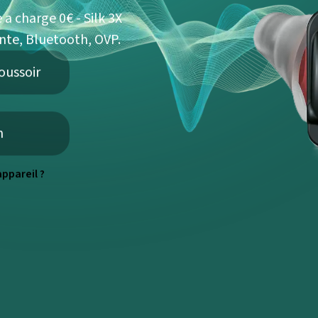
 a charge 0€ - Silk 3X
nte, Bluetooth, OVP.
oussoir
h
ppareil ?