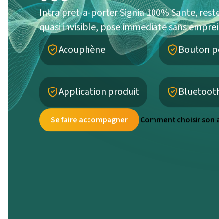
Intra pret-a-porter Signia 100% Sante, reste
quasi invisible, pose immediate sans emprei
Acouphène
Bouton p
Application produit
Bluetoot
Se faire accompagner
Comment choisir son a