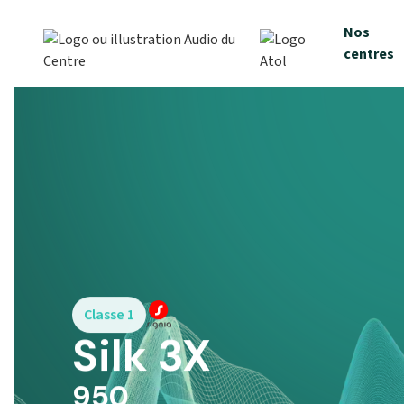
Nos
centres
Classe 1
Silk 3X
950