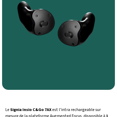
Le
Signia Insio C&Go 7AX
est l'intra rechargeable sur
mesure de la plateforme Augmented Focus, disponible à
1