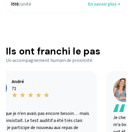
/unité
En savoir plus
1518
Ils ont franchi le pas
Un accompagnement humain de proximité.
André
71
s que je n’en avais pas encore besoin… mais
Je chercha
 insistait. Le test auditif a été très clair.
m’a bien ex
ui je participe de nouveau aux repas de
ont été ad