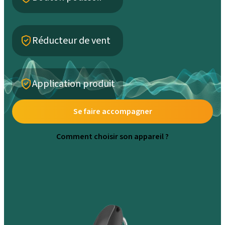
Réducteur de vent
Application produit
Se faire accompagner
Comment choisir son appareil ?