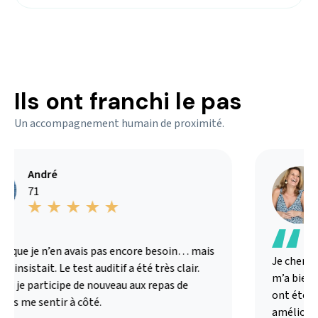
Ils ont franchi le pas
Un accompagnement humain de proximité.
André
71
s que je n’en avais pas encore besoin… mais
Je chercha
 insistait. Le test auditif a été très clair.
m’a bien ex
i je participe de nouveau aux repas de
ont été ad
ns me sentir à côté.
amélioré m