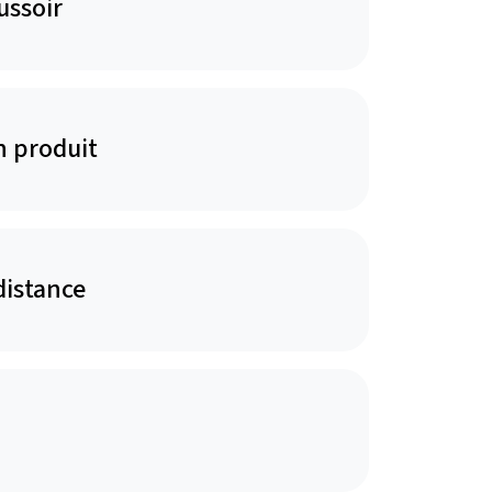
ussoir
n produit
distance