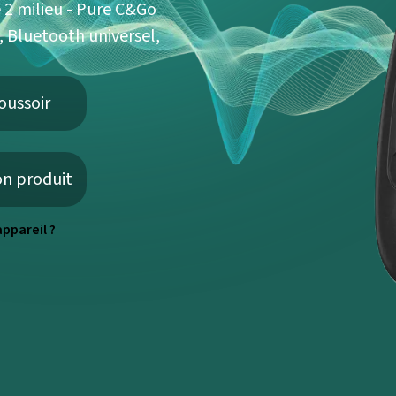
 2 milieu - Pure C&Go
, Bluetooth universel,
oussoir
on produit
ppareil ?