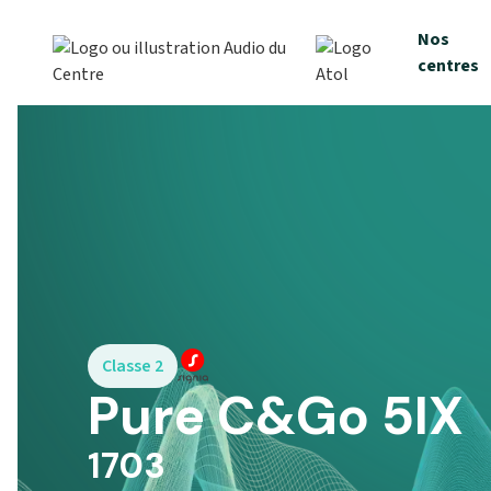
Nos
centres
Classe 2
Pure C&Go 5IX
1703