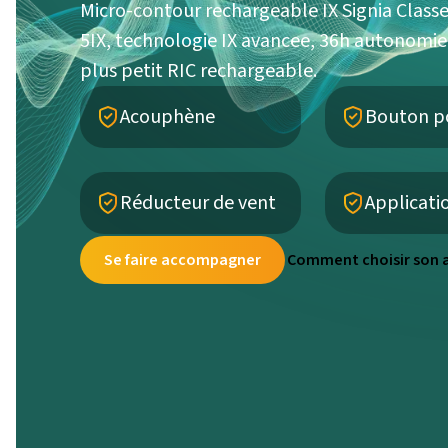
Micro-contour rechargeable IX Signia Classe
5IX, technologie IX avancee, 36h autonomie
plus petit RIC rechargeable.
Acouphène
Bouton p
Réducteur de vent
Applicati
Se faire accompagner
Comment choisir son a