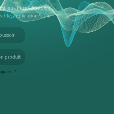
milieu - Pure C&Go 5X,
eable, application Signia
oussoir
on produit
ppareil ?