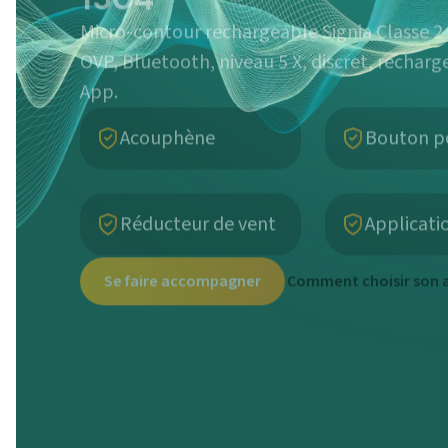
Micro-contour rechargeable Signia Classe 2 
OVP, Bluetooth, niveau 5 X, discret, recharg
App.
Acouphène
Bouton p
Réducteur de vent
Applicati
Se faire accompagner
Comment choisir son a