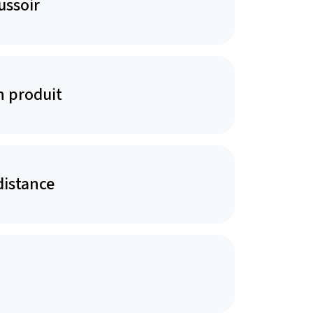
ussoir
n produit
distance