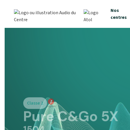
Nos
centres
Classe 2
Pure C&Go 5X
1504