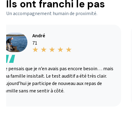
Ils ont franchi le pas
Un accompagnement humain de proximité.
André
71
Je pensais que je n’en avais pas encore besoin… mais
J
ma famille insistait. Le test auditif a été très clair.
m
Aujourd’hui je participe de nouveau aux repas de
o
famille sans me sentir à côté.
a