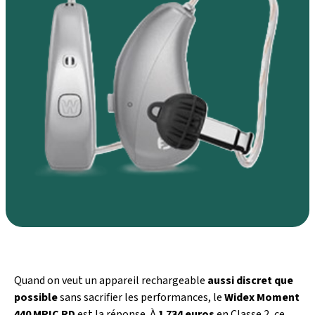
Quand on veut un appareil rechargeable
aussi discret que
possible
sans sacrifier les performances, le
Widex Moment
440 MRIC RD
est la réponse. À
1 734 euros
en Classe 2, ce