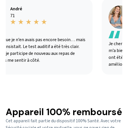
André
71
s que je n’en avais pas encore besoin… mais
Je chercha
 insistait. Le test auditif a été très clair.
m’a bien ex
ui je participe de nouveau aux repas de
ont été ad
ans me sentir à côté.
amélioré 
Appareil 100% remboursé
Cet appareil fait partie du dispositif 100% Santé. Avec votre
Sécurité sociale et votre mutuelle, vous ne payez rien de