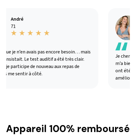
André
71
 que je n’en avais pas encore besoin… mais
Je cherchai
insistait. Le test auditif a été très clair.
m’a bien exp
i je participe de nouveau aux repas de
ont été ada
ns me sentir à côté.
amélioré m
Appareil 100% remboursé