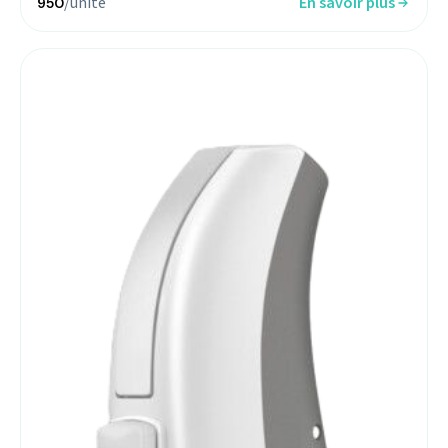
/unité
En savoir plus
950