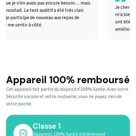
 que je n’en avais pas encore besoin… mais
Je cherchai
insistait. Le test auditif a été très clair.
m’a bien exp
i je participe de nouveau aux repas de
ont été ada
ns me sentir à côté.
amélioré m
Appareil 100% remboursé
Cet appareil fait partie du dispositif 100% Santé. Avec votre
Sécurité sociale et votre mutuelle, vous ne payez rien de
votre poche.
Classe 1
Appareils 100% Santé entièrement