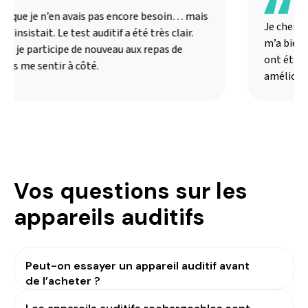
s que je n’en avais pas encore besoin… mais
Je chercha
 insistait. Le test auditif a été très clair.
m’a bien ex
i je participe de nouveau aux repas de
ont été ad
ns me sentir à côté.
amélioré m
Vos questions sur les
appareils auditifs
Peut-on essayer un appareil auditif avant
de l’acheter ?