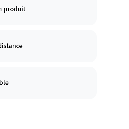
n produit
distance
ble