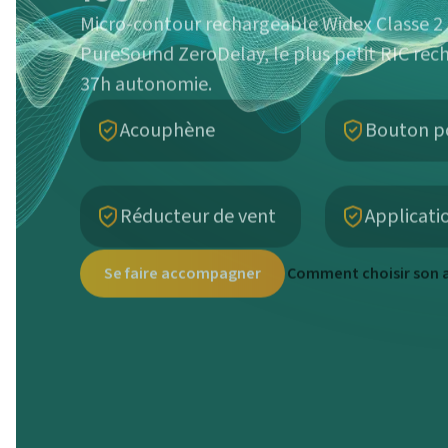
Micro-contour rechargeable Widex Classe 
PureSound ZeroDelay, le plus petit RIC rec
37h autonomie.
Acouphène
Bouton p
Réducteur de vent
Applicati
Se faire accompagner
Comment choisir son a