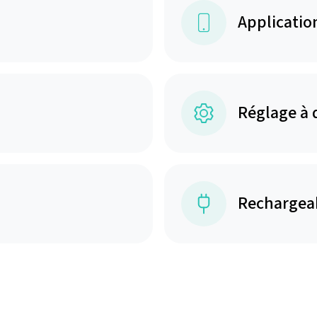
Applicatio
Réglage à 
Rechargea