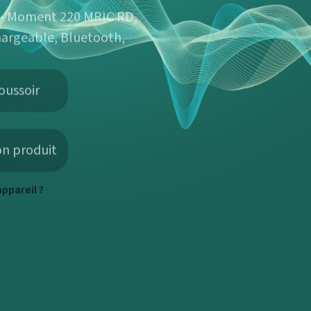
2 - Moment 220 MRIC RD,
hargeable, Bluetooth,
oussoir
on produit
ppareil ?