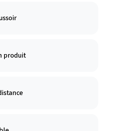
ussoir
n produit
distance
ble