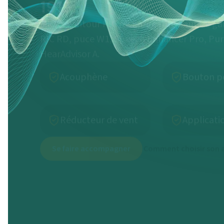
Micro-contour RIC rechargeable haut de ga
RIC RD, puce W1, Speech Enhancer Pro, Pu
HearAdvisor A.
Acouphène
Bouton p
Réducteur de vent
Applicati
Se faire accompagner
Comment choisir son a