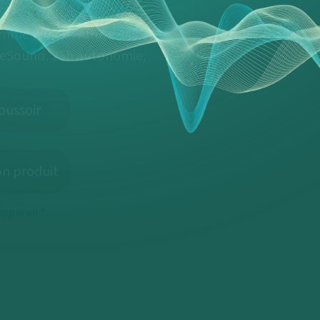
mme Widex - Allure 440
reSound, 25h autonomie,
oussoir
on produit
ppareil ?