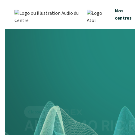
Nos
centres
Classe 2
Allure 440 RIC 
1919