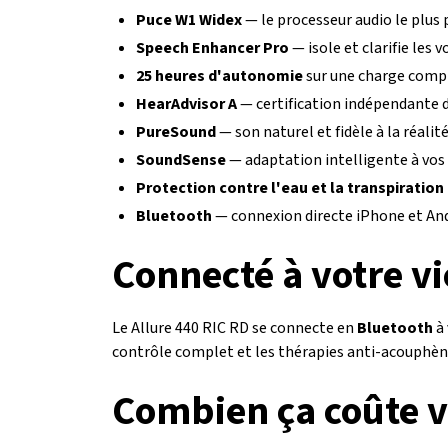
Puce W1 Widex
— le processeur audio le plus 
Speech Enhancer Pro
— isole et clarifie les v
25 heures d'autonomie
sur une charge comp
HearAdvisor A
— certification indépendante 
PureSound
— son naturel et fidèle à la réalit
SoundSense
— adaptation intelligente à vos
Protection contre l'eau et la transpiration
Bluetooth
— connexion directe iPhone et An
Connecté à votre vi
Le Allure 440 RIC RD se connecte en
Bluetooth
à 
contrôle complet et les thérapies anti-acouphène
Combien ça coûte v