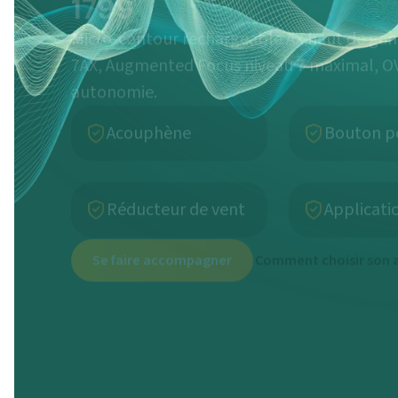
Micro-contour rechargeable AX haut de ga
7AX, Augmented Focus niveau 7 maximal, OV
autonomie.
Acouphène
Bouton p
Réducteur de vent
Applicati
Se faire accompagner
Comment choisir son a