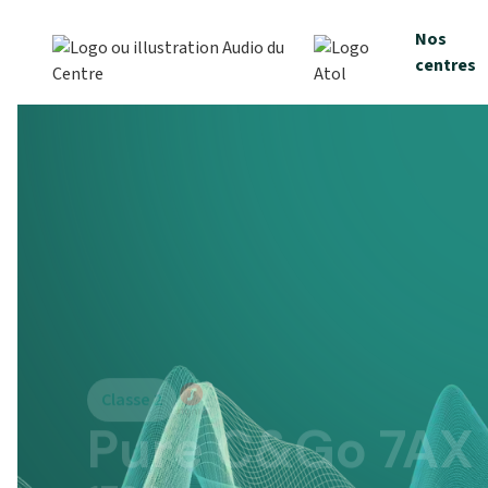
Nos
centres
Classe 2
Pure C&Go 7AX
1799