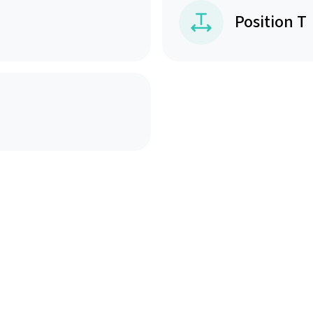
Position T
mat qui vous convient
 le jargon technique.