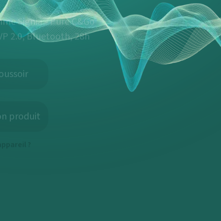
mme Signia - Pure C&Go
P 2.0, Bluetooth, 28h
oussoir
on produit
ppareil ?