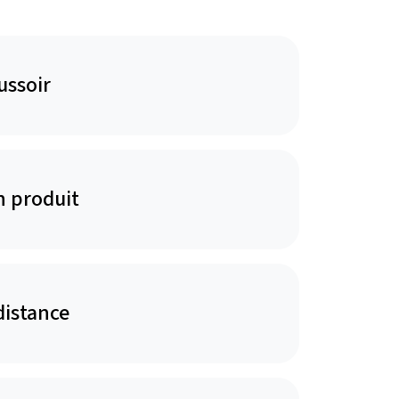
ussoir
n produit
distance