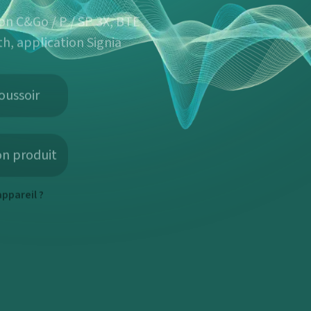
on C&Go / P / SP 3X, BTE
h, application Signia
oussoir
on produit
ppareil ?