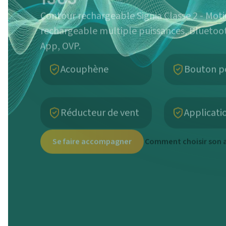
Contour rechargeable Signia Classe 2 - Moti
rechargeable multiple puissances, Bluetoot
App, OVP.
Acouphène
Bouton p
Réducteur de vent
Applicati
Se faire accompagner
Comment choisir son a