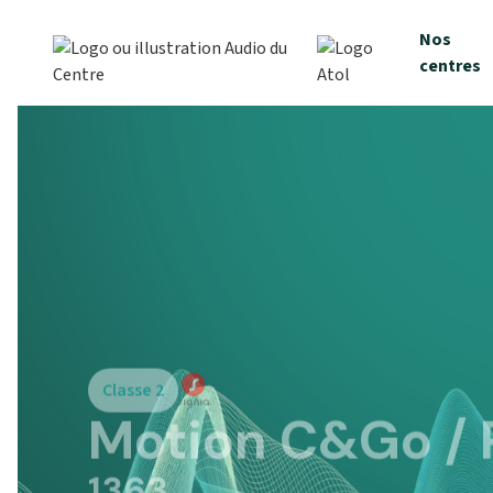
Nos
centres
Classe 2
Motion C&Go / P
1363