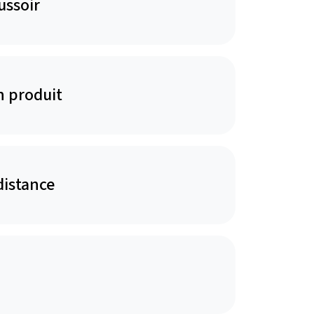
ussoir
n produit
distance