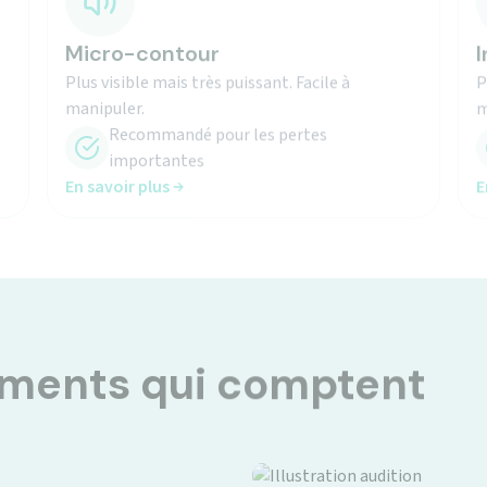
Micro-contour
I
Plus visible mais très puissant. Facile à
P
manipuler.
m
Recommandé pour les pertes
importantes
En savoir plus
E
oments qui comptent